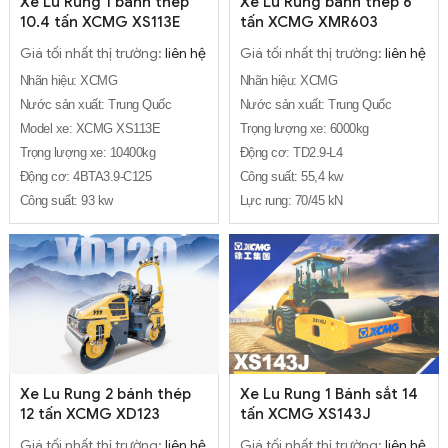
Xe Lu Rung 1 bánh thép
Xe Lu Rung bánh thép 6
10.4 tấn XCMG XS113E
tấn XCMG XMR603
Giá tối nhất thị trường:
liên hệ
Giá tối nhất thị trường:
liên hệ
Nhãn hiệu: XCMG
Nhãn hiệu: XCMG
Nước sản xuất: Trung Quốc
Nước sản xuất: Trung Quốc
Model xe: XCMG XS113E
Trọng lượng xe: 6000kg
Trọng lượng xe: 10400kg
Động cơ: TD2.9-L4
Động cơ: 4BTA3.9-C125
Công suất: 55,4 kw
Công suất: 93 kw
Lực rung: 70/45 kN
Xe Lu Rung 2 bánh thép
Xe Lu Rung 1 Bánh sắt 14
12 tấn XCMG XD123
tấn XCMG XS143J
Giá tối nhất thị trường:
liên hệ
Giá tối nhất thị trường:
liên hệ