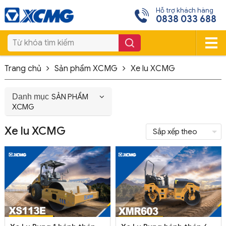
Hỗ trợ khách hàng
0838 033 688
Trang chủ
Sản phẩm XCMG
Xe lu XCMG
Danh mục
SẢN PHẨM
XCMG
Xe lu XCMG