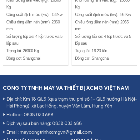
Khối lượng làm việc (kg): 26300
Khối lượng làm việc (kg): 16000
Kg
Kg
Công suất định mức (kw): 132kw
Công suất định mức (kw): 86 Kw
Chiều rộng đầm nén (mm): 2360
Chiều rộng đầm nén (mm): 2055
mm
mm
Số lượng lốp xe: 4 lốp trước và 5
Số lượng lốp xe: 4 lốp trước và 5
lốp sau
lốp sau
Trọng tải: 26300 Kg
Trọng tải: 16-20 tấn
Động cơ: Shangchai
Động cơ: Shangchai
CÔNG TY TNHH MÁY VÀ THIẾT BỊ XCMG VIỆT NAM
Địa chỉ: Km 18 QL5 (qua trạm thu phí số 1- QL5 hướng Hà Nội-
Hải Phòng), xã Lạc Hồng, huyện Văn Lâm, Hưng Yên
Hotline: 0838 033 688
Dịch vụ sau bán hàng: 0838 033 688
Email: maycongtrinhxcmgvn@gmail.com