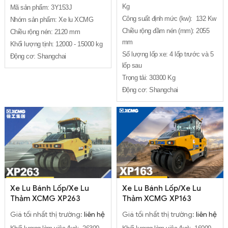
Kg
Mã sản phẩm: 3Y153J
Công suất định mức (kw): 132 Kw
Nhóm sản phẩm: Xe lu XCMG
Chiều rộng đầm nén (mm): 2055
Chiều rộng nén: 2120 mm
mm
Khối lượng tịnh: 12000 - 15000 kg
Số lượng lốp xe: 4 lốp trước và 5
Động cơ: Shangchai
lốp sau
Trọng tải: 30300 Kg
Động cơ: Shangchai
Xe Lu Bánh Lốp/Xe Lu
Xe Lu Bánh Lốp/Xe Lu
Thảm XCMG XP263
Thảm XCMG XP163
Giá tối nhất thị trường:
liên hệ
Giá tối nhất thị trường:
liên hệ