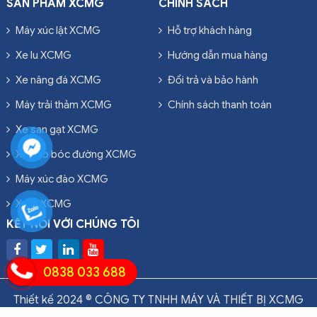
SẢN PHẨM XCMG
CHÍNH SÁCH
Máy xúc lật XCMG
Hỗ trợ khách hàng
Xe lu XCMG
Hướng dẫn mua hàng
Xe nâng đá XCMG
Đổi trả và bảo hành
Máy trải thảm XCMG
Chính sách thanh toán
Xe san gạt XCMG
Xe cào bóc đường XCMG
Máy xúc đào XCMG
Xe ủi XCMG
KẾT NỐI VỚI CHÚNG TÔI
0838 033 688
Thiết kế 2024 © CÔNG TY TNHH MÁY VÀ THIẾT BỊ XCMG