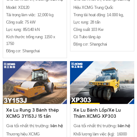
Model: XD120
Hiệu XCMG Trung Quốc
Tải trọng làm việc: 12,000 kg
Trong tải hoạt động: 14.000 kg,
Công suất: 75 kW
Lực rung: 28 tấn
Lực rung: 85/140 kN
Công suất 103 Kw
Kích thước trống rung: 1150 x
Có Tubo tăng áp
1750
Động cơ: Shangchai
Động cơ: Shangchai
Xe Lu Rung 3 Bánh thép
Xe Lu Bánh Lốp/Xe Lu
XCMG 3Y153J 15 tấn
Thảm XCMG XP303
Giá tối nhất thị trường:
liên hệ
Giá tối nhất thị trường:
liên hệ
Thương hiệu XCMG
Khối lượng làm việc (kg): 16000