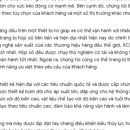
lớn cho sức kéo động cơ mạnh mẽ. Bên cạnh đó, chúng tôi t
 theo tùy chọn của khách hàng và một số thị trường khác nh
g đầu trên một thiết bị nó giúp xe có thể vận hành với nhiề
ang bị hộp số tiên tiến và hiện đại nhất hiện nay do chính 
ng nghệ sản xuất của các thương hiệu hàng đầu thế giới, X
ốt nhất. Hộp số đều được chạy thử nghiệm có tải và không t
 vận hành tốt nhất. Ngoài ra, chúng tôi cũng có thể trang bị
tính năng ưu việt theo yêu cầu của Khách hàng.
hiết kế hiện đại với các tiêu chuẩn quốc tế và được cấp chứ
c thiết kế bơm đôi cho áp suất lớn, đáp ứng cho hệ thống l
c với độ bền cao, vật liệu chế tạo với độ bền cao và tuổi thọ
tạo theo tiêu chuẩn cao, đảm bảo khả năng vận hành và làm 
g mà máy được lắp đặt tay chang điều khiển kiểu thủy lực ho