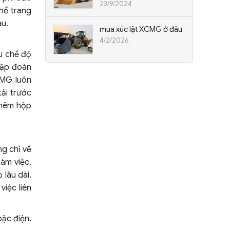
23/9/2024
hể trang
au.
mua xúc lật XCMG ở đâu
4/2/2026
u chế độ
tập đoàn
CMG luôn
ải trước
 thêm hộp
ng chỉ về
àm việc.
 lâu dài.
việc liên
ặc điện.