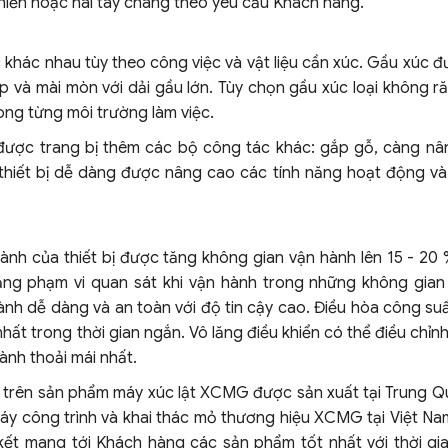
hiển hoặc hai tay chang theo yêu cầu Khách hàng.
 khác nhau tùy theo công việc và vật liệu cần xúc. Gầu xúc đ
ập và mài mòn với dải gầu lớn. Tùy chọn gầu xúc loại không 
ong từng môi trường làm việc.
được trang bị thêm các bộ công tác khác: gắp gỗ, càng nâ
, thiết bị dễ dàng được nâng cao các tính năng hoạt động và
hành của thiết bị được tăng không gian vận hành lên 15 - 20
 tăng phạm vi quan sát khi vận hành trong những không gian
hành dễ dàng và an toàn với độ tin cậy cao. Điều hòa công suấ
nhất trong thời gian ngắn. Vô lăng điều khiển có thể điều chỉn
ành thoải mái nhất.
ị trên sản phẩm máy xúc lật XCMG được sản xuất tại Trung Q
y công trình và khai thác mỏ thương hiệu XCMG tại Việt Nam
kết mang tới Khách hàng các sản phẩm tốt nhất với thời gi