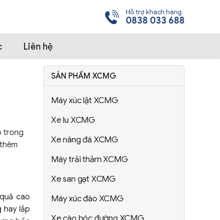
Hỗ trợ khách hàng
0838 033 688
c
Liên hệ
SẢN PHẨM XCMG
Máy xúc lật XCMG
Xe lu XCMG
o trong
Xe nâng đá XCMG
 thêm
Máy trải thảm XCMG
Xe san gạt XCMG
 quả cao
Máy xúc đào XCMG
 hay lắp
Xe cào bóc đường XCMG