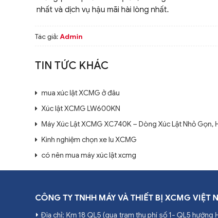
nhất và dịch vụ hậu mãi hài lòng nhất.
Tác giả:
Admin
TIN TỨC KHÁC
mua xúc lật XCMG ở đâu
Xúc lật XCMG LW600KN
Máy Xúc Lật XCMG XC740K – Dòng Xúc Lật Nhỏ Gọn, H
Kinh nghiệm chọn xe lu XCMG
có nên mua máy xúc lật xcmg
CÔNG TY TNHH MÁY VÀ THIẾT BỊ XCMG VIỆT 
Địa chỉ: Km 18 QL5 (qua trạm thu phí số 1- QL5 hướng 