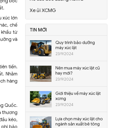
lượng bốc
ất.
Xe ủi XCMG
 xúc lớn
thác, chế
TIN MỚI
 khẩu từ
dưỡng và
Quy trình bảo dưỡng
máy xúc lật
23/9/2024
ên tiến.
Nên mua máy xúc lật cũ
hay mới?
ất. Nhằm
23/9/2024
ách hàng
Giới thiệu về máy xúc lật
xcmg
23/9/2024
ng Quốc.
là thương
Lựa chọn máy xúc lật cho
đầu kéo,
ngành sản xuất bê tông
i phí bảo