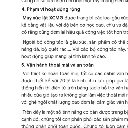
Cũng có sự lựa chọn cho loại một tay chang điều k
4. Phạm vi hoạt động rộng
Máy xúc lật XCMG
được trang bị các loại gầu xúc
kế bằng vật liệu với độ bền cơ học cao, chịu va đ
có răng cũng đem lại hiệu quả công việc tốt hơn tr
Ngoài bộ công tác là gầu xúc, sản phẩm có thể 
nâng đá, bộ quét rác,... Với các bộ công tác này
hoạt động giúp mang lại tính kinh tế cao.
5. Vận hành thoải mái và an toàn
Với thiết kế hoàn toàn mới, tất cả các cabin vận 
được thiết kế với 70 % là kính chịu lực giúp gia
thống hiển thị điện tử trên bảng taplo hỗ trợ vận 
nhiều cửa gió tạo ra không gian làm việc thoải mái 
với ghế ngồi chất lượng cao đem lại cảm giác vận h
Trên đây là một số tính năng cơ bản được trang b
cạnh đó, chúng tôi còn phân phối các sản phẩm má
thống phân phối toàn quốc, Chúng tôi luôn cam 