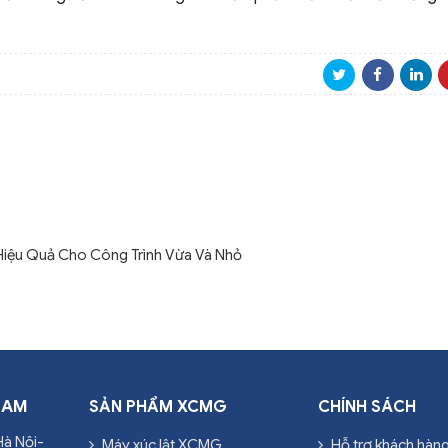
iệu Quả Cho Công Trình Vừa Và Nhỏ
NAM
SẢN PHẨM XCMG
CHÍNH SÁCH
Hà Nội-
Máy xúc lật XCMG
Hỗ trợ khách hàn