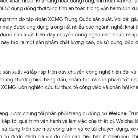
iệc khác nhau. Khả năng hoạt động rộng, linh hoạt và khối 
ời sử dụng đồng thời tăng tính an toàn trong vận hành sản xu
ng trình do tập đoàn XCMG Trung Quốc sản xuất. Với dải gầu
 nên máy được ung dụng trong rất nhiều các ngành nghề: khai 
 xe được sản xuất trên dây chuyền công nghệ cao hoặc nhập
kế này tạo ra một sản phẩm chất lượng cao, dễ sử dụng, bảo 
n xuất và lắp ráp trên dây chuyền công nghệ hiện đại và ti
 những thương hiệu hàng đầu, nhằm tạo ra sản phẩm tốt nh
g, XCMG luôn nghiên cứu từ thực tế công việc và phản hồi kh
ng được chúng tôi phân phối trang bị động cơ
Weichai
Tru
ếp tới quá trình vận hành và làm việc của thiết bị. Weichai 
sử dụng trên các máy công trình và xe tải chuyên dụng, xe 
 cơ được đánh giá với độ bền cao, tiêu hao ít nhiên liệu, ch