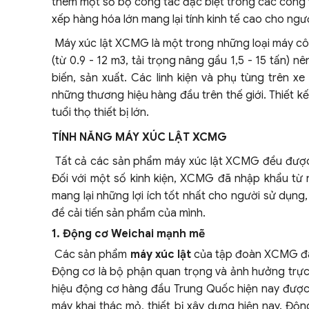
thêm một số bộ công tác đặc biệt trong các công v
xếp hàng hóa lớn mang lại tính kinh tế cao cho ngư
Máy xúc lật XCMG là một trong những loại máy cô
(từ 0.9 - 12 m3, tải trọng nâng gầu 1,5 - 15 tấn)
biến, sản xuất. Các linh kiện và phụ tùng trên
những thương hiệu hàng đầu trên thế giới. Thiết 
tuổi thọ thiết bị lớn.
TÍNH NĂNG MÁY XÚC LẬT XCMG
Tất cả các sản phẩm máy xúc lật XCMG đều được sả
Đối với một số kinh kiện, XCMG đã nhập khẩu từ
mang lại những lợi ích tốt nhất cho người sử dụn
đề cải tiến sản phẩm của mình.
1. Động cơ Weichai mạnh mẽ
Các sản phẩm
máy xúc lật
của tập đoàn XCMG đa
Động cơ là bộ phận quan trọng và ảnh hưởng trực ti
hiệu động cơ hàng đầu Trung Quốc hiện nay được 
máy khai thác mỏ, thiết bị xây dựng hiện nay. Động