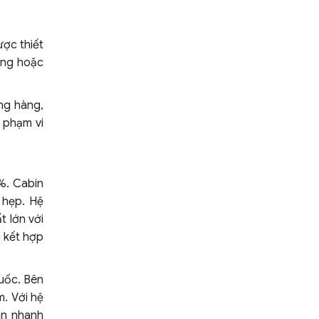
ược thiết
răng hoặc
ng hàng,
 phạm vi
 %. Cabin
 hẹp. Hệ
t lớn với
h kết hợp
uốc. Bên
. Với hệ
an nhanh