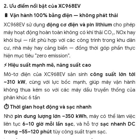
2. Ưu điểm nổi bật của XC968EV
🔋 Vận hành 100% bằng điện — không phát thải
XC968EV sử dụng
động cơ điện và pin lithium
cho phép
máy hoạt động hoàn toàn không có khí thải CO₂, NOx hay
khói bụi — rất phù hợp với các công trình trong khu dân
cư, nhà máy hay cảng biển — đồng thời góp phần thực
hiện mục tiêu “zero emission”.
⚡ Hiệu suất mạnh mẽ, năng suất cao
Mô-tơ điện của XC968EV sản sinh
công suất lớn tới
~310 kW
, cùng với lực bốc mạnh, giúp máy vận hành
không thua kém so với các máy dầu truyền thống của
phân khúc 6 tấn
⏱️ Thời gian hoạt động và sạc nhanh
Nhờ
pin dung lượng lớn ~350 kWh
, máy có thể làm việc
liên tục
6–10 giờ mỗi lần sạc
, và hỗ trợ
sạc nhanh DC
trong ~55–120 phút
tùy công suất trạm sạc.