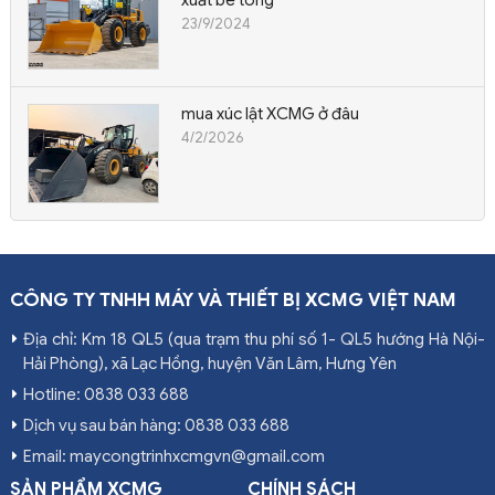
xuất bê tông
23/9/2024
mua xúc lật XCMG ở đâu
4/2/2026
CÔNG TY TNHH MÁY VÀ THIẾT BỊ XCMG VIỆT NAM
Địa chỉ: Km 18 QL5 (qua trạm thu phí số 1- QL5 hướng Hà Nội-
Hải Phòng), xã Lạc Hồng, huyện Văn Lâm, Hưng Yên
Hotline: 0838 033 688
Dịch vụ sau bán hàng: 0838 033 688
Email: maycongtrinhxcmgvn@gmail.com
SẢN PHẨM XCMG
CHÍNH SÁCH