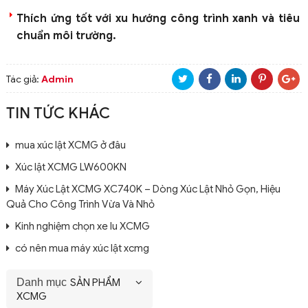
Thích ứng tốt với xu hướng công trình xanh và tiêu
chuẩn môi trường.
Tác giả:
Admin
TIN TỨC KHÁC
mua xúc lật XCMG ở đâu
Xúc lật XCMG LW600KN
Máy Xúc Lật XCMG XC740K – Dòng Xúc Lật Nhỏ Gọn, Hiệu
Quả Cho Công Trình Vừa Và Nhỏ
Kinh nghiệm chọn xe lu XCMG
có nên mua máy xúc lật xcmg
Danh mục
SẢN PHẨM
XCMG