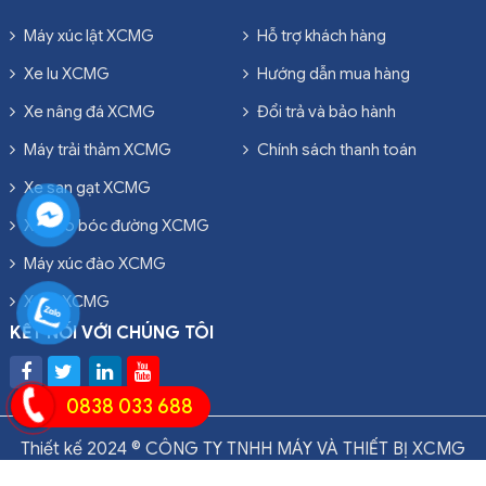
Máy xúc lật XCMG
Hỗ trợ khách hàng
Xe lu XCMG
Hướng dẫn mua hàng
Xe nâng đá XCMG
Đổi trả và bảo hành
Máy trải thảm XCMG
Chính sách thanh toán
Xe san gạt XCMG
Xe cào bóc đường XCMG
Máy xúc đào XCMG
Xe ủi XCMG
KẾT NỐI VỚI CHÚNG TÔI
0838 033 688
Thiết kế 2024 © CÔNG TY TNHH MÁY VÀ THIẾT BỊ XCMG
VIỆT NAM