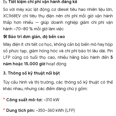
📉 Tiết kiệm chi phí vận hành đáng kể
So với máy xúc lật động cơ diesel tiêu hao nhiên liệu lớn,
XC968EV chỉ tiêu thụ điện nên chi phí mỗi giờ vận hành
thấp hơn nhiều — giúp doanh nghiệp giảm chi phí vận
hành ~70–80 % mỗi giờ làm việc
🛠️ Bảo trì đơn giản, độ bền cao
Máy điện ít chi tiết cơ học, không cần bộ biến mô hay hộp
số phức tạp, giảm hỏng hóc và chi phí bảo trì lâu dài. Pin
LFP cũng có tuổi thọ cao, nhiều hãng bảo hành đến
5
năm hoặc 15.000 giờ
hoạt động
3. Thông số kỹ thuật nổi bật
Tùy cấu hình và thị trường, các thông số kỹ thuật có thể
khác nhau, nhưng các điểm đáng chú ý gồm:
Công suất mô-tơ:
~310 kW
Dung tích pin:
~350–360 kWh (LFP)