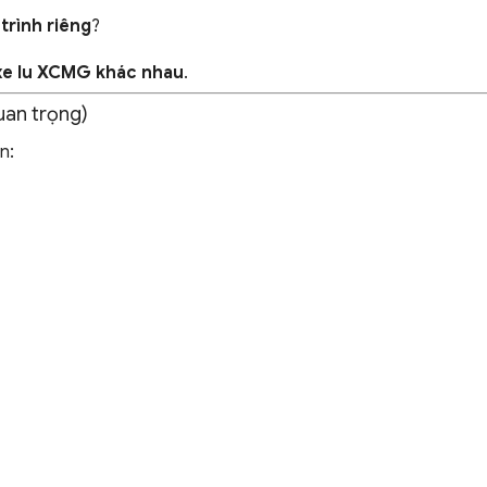
 trình riêng
?
xe lu XCMG khác nhau
.
uan trọng)
n: