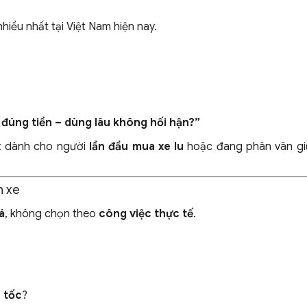
iều nhất tại Việt Nam hiện nay.
đúng tiền – dùng lâu không hối hận?”
ệt dành cho người
lần đầu mua xe lu
hoặc đang phân vân gi
n xe
á
, không chọn theo
công việc thực tế
.
 tốc
?