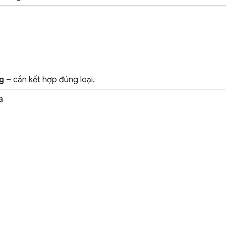
ng
– cần kết hợp đúng loại.
a