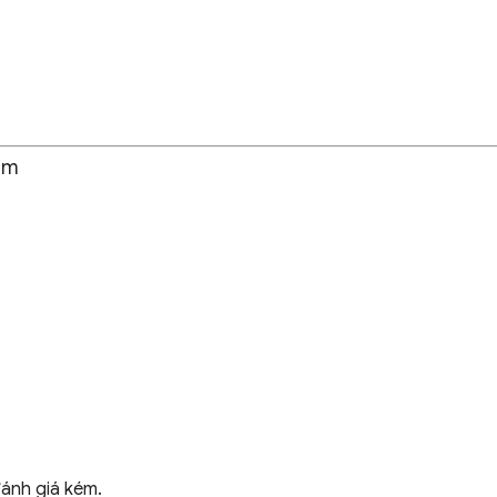
hầm
đánh giá kém.