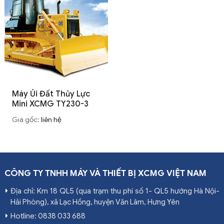
Máy Ủi Đất Thủy Lực
Mini XCMG TY230-3
Giá gốc:
liên hệ
CÔNG TY TNHH MÁY VÀ THIẾT BỊ XCMG VIỆT NAM
Địa chỉ: Km 18 QL5 (qua trạm thu phí số 1- QL5 hướng Hà Nội-
Hải Phòng), xã Lạc Hồng, huyện Văn Lâm, Hưng Yên
Hotline: 0838 033 688