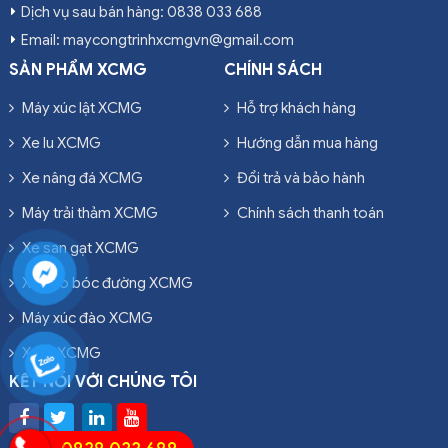
Dịch vụ sau bán hàng: 0838 033 688
Email: maycongtrinhxcmgvn@gmail.com
SẢN PHẨM XCMG
CHÍNH SÁCH
Máy xúc lật XCMG
Hỗ trợ khách hàng
Xe lu XCMG
Hướng dẫn mua hàng
Xe nâng đá XCMG
Đổi trả và bảo hành
Máy trải thảm XCMG
Chính sách thanh toán
Xe san gạt XCMG
Xe cào bóc đường XCMG
Máy xúc đào XCMG
Xe ủi XCMG
KẾT NỐI VỚI CHÚNG TÔI