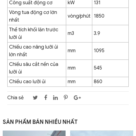
Công suất động cơ
kW
131
Vòng tua động cơ lớn
vòng/phút
1850
nhất
Thể tích khối lăn trước
m3
3.9
lưỡi ủi
Chiều cao nâng lưỡi ủi
mm
1095
lớn nhất
Chiều sâu cắt nền của
mm
545
lưỡi ủi
Chiều cao lưỡi ủi
mm
860
Chia sẻ
SẢN PHẨM BÁN NHIỀU NHẤT