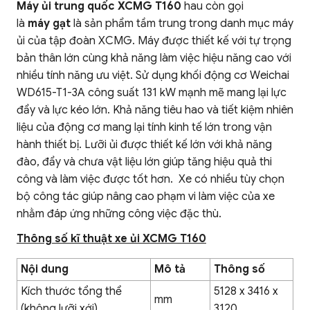
Máy ủi trung quốc XCMG T160
hau còn gọi
là
máy gạt
là sản phẩm tầm trung trong danh mục máy
ủi của tập đoàn XCMG. Máy được thiết kế với tự trọng
bản thân lớn cùng khả năng làm việc hiệu năng cao với
nhiều tính năng ưu việt. Sử dụng khối động cơ Weichai
WD615-T1-3A công suất 131 kW mạnh mẽ mang lại lực
đẩy và lực kéo lớn. Khả năng tiêu hao và tiết kiệm nhiên
liệu của động cơ mang lại tính kinh tế lớn trong vận
hành thiết bị. Lưỡi ủi được thiết kế lớn với khả năng
đào, đẩy và chưa vật liệu lớn giúp tăng hiệu quả thi
công và làm việc được tốt hơn. Xe có nhiều tùy chọn
bộ công tác giúp nâng cao phạm vi làm việc của xe
nhằm đáp ứng những công việc đặc thù.
Thông số kĩ thuật xe ủi XCMG T160
Nội dung
Mô tả
Thông số
Kích thước tổng thể
5128 x 3416 x
mm
(không lưỡi xới)
3120