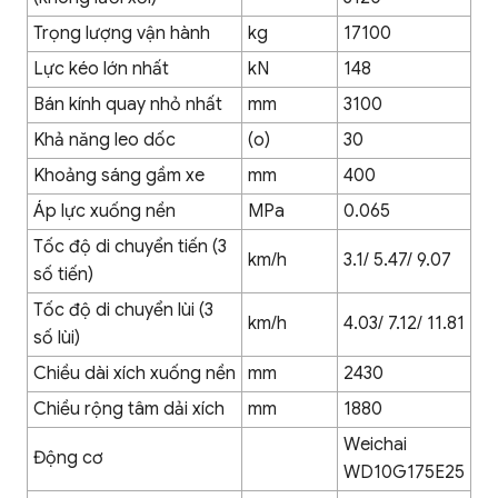
Trọng lượng vận hành
kg
17100
Lực kéo lớn nhất
kN
148
Bán kính quay nhỏ nhất
mm
3100
Khả năng leo dốc
(o)
30
Khoảng sáng gầm xe
mm
400
Áp lực xuống nền
MPa
0.065
Tốc độ di chuyển tiến (3
km/h
3.1/ 5.47/ 9.07
số tiến)
Tốc độ di chuyển lùi (3
km/h
4.03/ 7.12/ 11.81
số lùi)
Chiều dài xích xuống nền
mm
2430
Chiều rộng tâm dải xích
mm
1880
Weichai
Động cơ
WD10G175E25