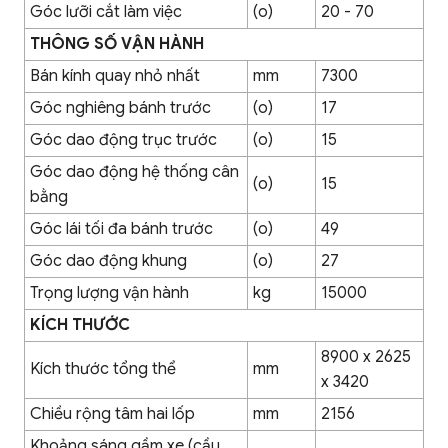
Góc lưỡi cắt làm việc
(o)
20 - 70
THÔNG SỐ VẬN HÀNH
Bán kính quay nhỏ nhất
mm
7300
Góc nghiêng bánh trước
(o)
17
Góc dao động trục trước
(o)
15
Góc dao động hệ thống cân
(o)
15
bằng
Góc lái tối đa bánh trước
(o)
49
Góc dao động khung
(o)
27
Trọng lượng vận hành
kg
15000
KÍCH THƯỚC
8900 x 2625
Kích thước tổng thể
mm
x 3420
Chiều rộng tâm hai lốp
mm
2156
Khoảng sáng gầm xe (cầu