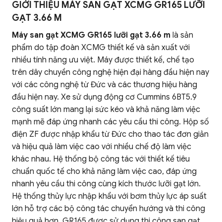
GIỚI THIỆU MÁY SAN GẠT XCMG GR165 LƯỠI
GẠT 3.66 M
Máy san gạt XCMG GR165 lưỡi gạt 3.66 m
là sản
phẩm do tập đoàn XCMG thiết kế và sản xuất với
nhiều tính năng ưu việt. Máy được thiết kế, chế tạo
trên dây chuyền công nghệ hiện đại hàng đầu hiện nay
với các công nghệ từ Đức và các thương hiệu hàng
đầu hiện nay. Xe sử dụng động cơ Cummins 6BT5.9
công suất lớn mang lại sức kéo và khả năng làm việc
mạnh mẽ đáp ứng nhanh các yêu cầu thi công. Hộp số
điện ZF được nhập khẩu từ Đức cho thao tác đơn giản
và hiệu quả làm việc cao với nhiều chế độ làm việc
khác nhau. Hệ thống bộ công tác với thiết kế tiêu
chuẩn quốc tế cho khả năng làm việc cao, đáp ứng
nhanh yêu cầu thi công cùng kích thước lưỡi gạt lớn.
Hệ thống thủy lực nhập khẩu với bơm thủy lực áp suất
lớn hỗ trợ các bộ công tác chuyển hướng và thi công
hiệu quả hơn. GR165 được sử dụng thi công san gạt