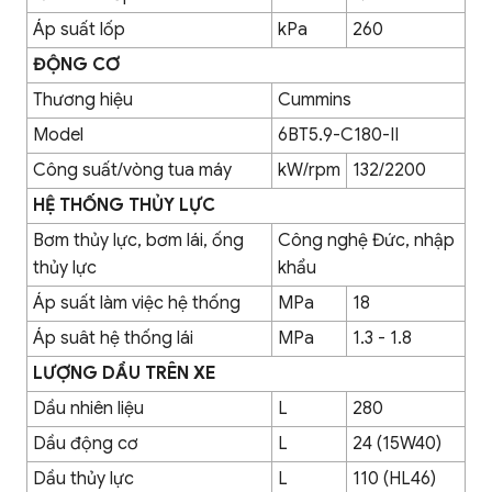
Áp suất lốp
kPa
260
ĐỘNG CƠ
Thương hiệu
Cummins
Model
6BT5.9-C180-II
Công suất/vòng tua máy
kW/rpm
132/2200
HỆ THỐNG THỦY LỰC
Bơm thủy lực, bơm lái, ống
Công nghệ Đức, nhập
thủy lực
khẩu
Áp suất làm việc hệ thống
MPa
18
Áp suât hệ thống lái
MPa
1.3 - 1.8
LƯỢNG DẦU TRÊN XE
Dầu nhiên liệu
L
280
Dầu động cơ
L
24 (15W40)
Dầu thủy lực
L
110 (HL46)