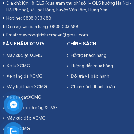
Địa chỉ: Km 18 QL5 (qua trạm thu phí số 1- QL5 hướng Hà Nội-
Hải Phòng), xã Lạc Hồng, huyện Văn Lâm, Hưng Yên
Hotline: 0838 033 688
Dịch vụ sau bán hàng: 0838 033 688
Email: maycongtrinhxcmgvn@gmail.com
SẢN PHẨM XCMG
CHÍNH SÁCH
Máy xúc lật XCMG
Hỗ trợ khách hàng
Xe lu XCMG
Hướng dẫn mua hàng
Xe nâng đá XCMG
Đổi trả và bảo hành
Máy trải thảm XCMG
Chính sách thanh toán
Xe san gạt XCMG
Xe cào bóc đường XCMG
Máy xúc đào XCMG
Xe ủi XCMG