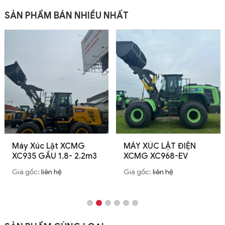
SẢN PHẨM BÁN NHIỀU NHẤT
MÁY XÚC LẬT ĐIỆN
Máy Xúc Lật XC938
2m3
XCMG XC968-EV
Tháo Lắp Nhanh – 
Gỗ
Giá gốc:
liên hệ
Giá gốc:
liên hệ