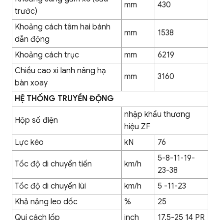
mm
430
trước)
Khoảng cách tâm hai bánh
mm
1538
dẫn động
Khoảng cách trục
mm
6219
Chiều cao xi lanh nâng hạ
mm
3160
bàn xoay
HỆ THỐNG TRUYỀN ĐỘNG
nhập khẩu thương
Hộp số điện
hiệu ZF
Lực kéo
kN
76
5-8-11-19-
Tốc độ di chuyển tiến
km/h
23-38
Tốc độ di chuyển lùi
km/h
5 -11-23
Khả năng leo dốc
%
25
Qui cách lốp
inch
17.5-25 14 PR