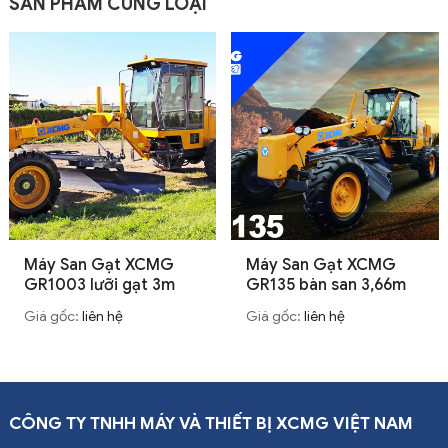
SẢN PHẨM CÙNG LOẠI
Máy San Gạt XCMG
Máy San Gạt XCMG
GR1003 lưỡi gạt 3m
GR135 bàn san 3,66m
Giá gốc:
liên hệ
Giá gốc:
liên hệ
CÔNG TY TNHH MÁY VÀ THIẾT BỊ XCMG VIỆT NAM