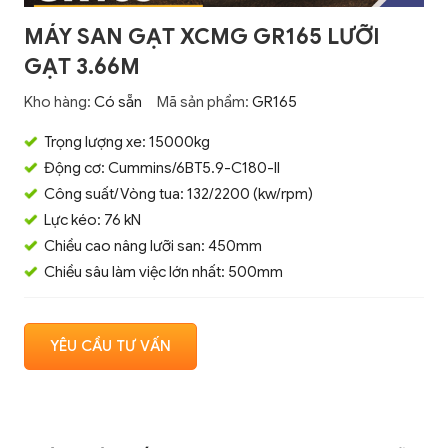
MÁY SAN GẠT XCMG GR165 LƯỠI
GẠT 3.66M
Kho hàng:
Có sẵn
Mã sản phẩm:
GR165
Trọng lượng xe: 15000kg
Động cơ: Cummins/6BT5.9-C180-II
Công suất/Vòng tua: 132/2200 (kw/rpm)
Lực kéo: 76 kN
Chiều cao nâng lưỡi san: 450mm
Chiều sâu làm việc lớn nhất: 500mm
YÊU CẦU TƯ VẤN