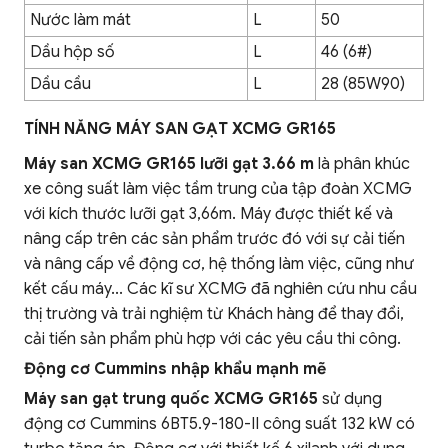
Nước làm mát
L
50
Dầu hộp số
L
46 (6#)
Dầu cầu
L
28 (85W90)
TÍNH NĂNG MÁY SAN GẠT XCMG GR165
Máy san XCMG GR165 lưỡi gạt 3.66 m
là phân khúc
xe công suất làm việc tầm trung của tập đoàn XCMG
với kích thước lưỡi gạt 3,66m. Máy được thiết kế và
nâng cấp trên các sản phẩm trước đó với sự cải tiến
và nâng cấp về động cơ, hệ thống làm việc, cũng như
kết cấu máy... Các kĩ sư XCMG đã nghiên cứu nhu cầu
thị trường và trải nghiệm từ Khách hàng để thay đổi,
cải tiến sản phẩm phù hợp với các yêu cầu thi công.
Động cơ Cummins nhập khẩu mạnh mẽ
Máy san gạt trung quốc XCMG GR165
sử dụng
động cơ Cummins 6BT5.9-180-II công suất 132 kW có