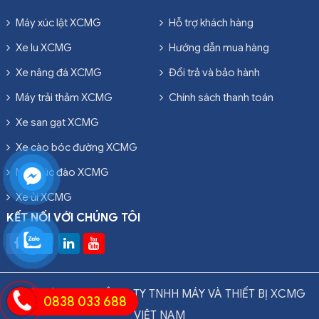
Máy xúc lật XCMG
Hỗ trợ khách hàng
Xe lu XCMG
Hướng dẫn mua hàng
Xe nâng đá XCMG
Đổi trả và bảo hành
Máy trải thảm XCMG
Chính sách thanh toán
Xe san gạt XCMG
Xe cào bóc đường XCMG
Máy xúc đào XCMG
Xe ủi XCMG
KẾT NỐI VỚI CHÚNG TÔI
Thiết kế 2024 © CÔNG TY TNHH MÁY VÀ THIẾT BỊ XCMG
0838 033 688
VIỆT NAM