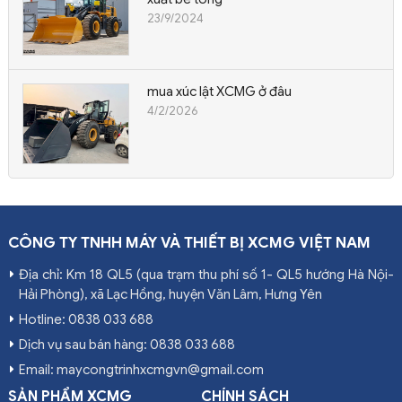
23/9/2024
mua xúc lật XCMG ở đâu
4/2/2026
CÔNG TY TNHH MÁY VÀ THIẾT BỊ XCMG VIỆT NAM
Địa chỉ: Km 18 QL5 (qua trạm thu phí số 1- QL5 hướng Hà Nội-
Hải Phòng), xã Lạc Hồng, huyện Văn Lâm, Hưng Yên
Hotline: 0838 033 688
Dịch vụ sau bán hàng: 0838 033 688
Email: maycongtrinhxcmgvn@gmail.com
SẢN PHẨM XCMG
CHÍNH SÁCH